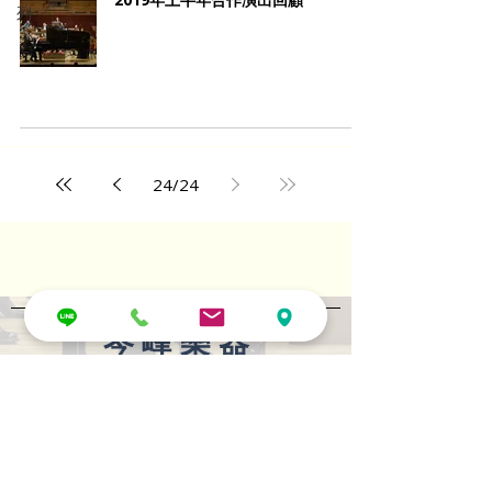
列
24
/
24
​琴 峰 樂 器
敬請「預約」體驗
聯絡電話｜
(02) 2885-5300
展示中心｜
(
02) 2885-1223
捷 運｜紅線「劍潭捷運」站２
號出口
地 址｜
台北市士林區承德路四段79號2樓