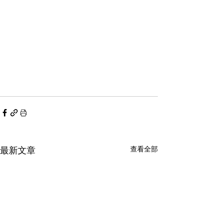
最新文章
查看全部