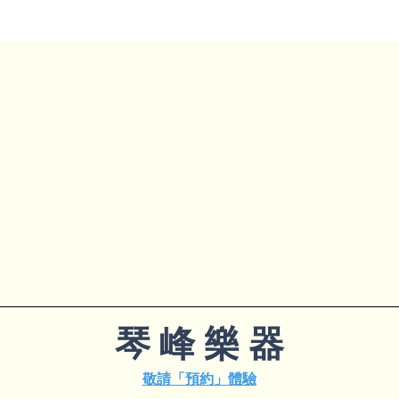
​琴 峰 樂 器
敬請「預約」體驗