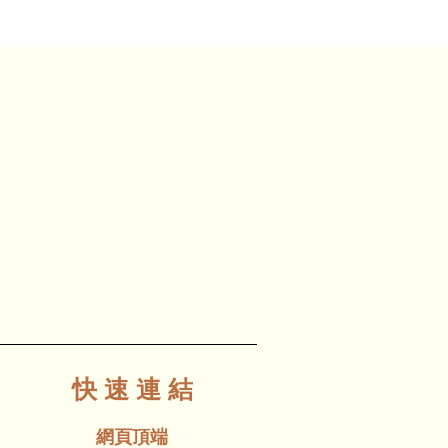
快 速 連 結
網頁頂端