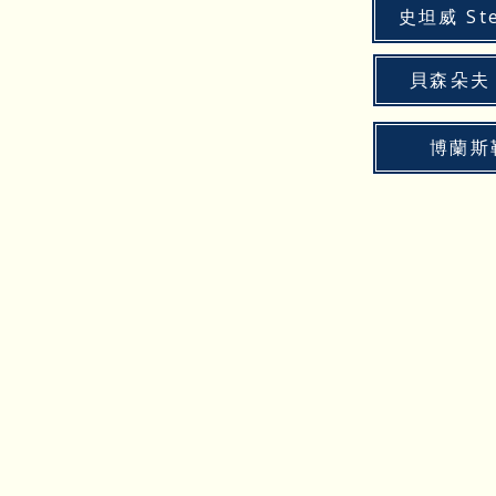
史坦威 Ste
貝森朵夫 B
博蘭斯勒