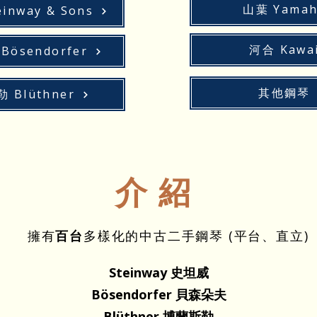
山葉 Yamah
inway & Sons
河合 Kawa
ösendorfer
其他鋼琴
 Blüthner
介紹
擁有
百台
多樣化的中古二手鋼琴 (平台、直立)
Steinway 史坦威
Bösendorfer 貝森朵夫
Blüthner 博蘭斯勒