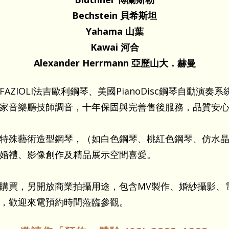
Bechstein 貝希斯坦
Yahama 山葉
Kawai 河合
Alexander Herrmann 亞歷山大．赫曼
AZIOLI法吉歐利鋼琴、美國PianoDisc鋼琴自動演奏
家音樂廳技師調音，十年保固與完善售後服務，品質安
特殊藝術造型鋼琴，（如白色鋼琴、桃紅色鋼琴、仿水
婚禮、影像創作及精品展示空間喜愛。
購買，另開放商業拍攝用途，包含MV製作、婚紗攝影、
，歡迎來電預約時間蒞臨參觀。