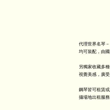
代理世界名琴－F
均可裝配，由國
另獨家收藏多種
視覺美感，廣受
鋼琴皆可租賃或
攝場地出租服務