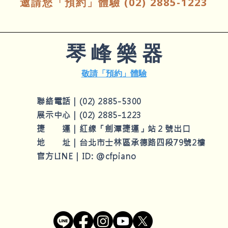
邀請您「預約」體驗 (02) 2885-1223
​琴 峰 樂 器
敬請「預約」體驗
聯絡電話｜
(02) 2885-5300
展示中心｜
(
02) 2885-1223
捷 運｜紅線「劍潭捷運」站２
號出口
地 址｜
台北市士林區承德路四段79號2樓
官方LINE｜ID: @cfpiano