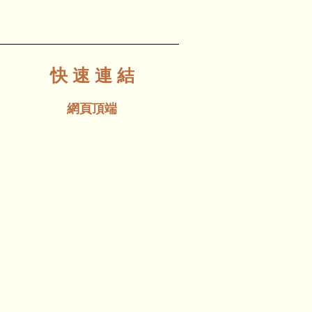
快 速 連 結
網頁頂端