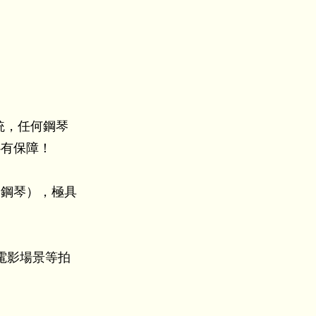
系統，任何鋼琴
心有保障！
晶鋼琴），極具
電影場景等拍