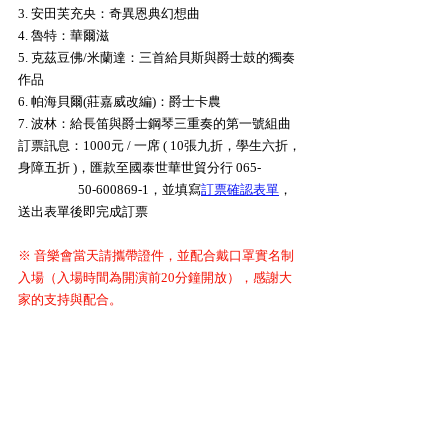
3. 安田芙充央：奇異恩典幻想曲
4. 魯特：華爾滋
5. 克茲豆佛/米蘭達：三首給貝斯與爵士鼓的獨奏
作品
6. 帕海貝爾(莊嘉威改編)：爵士卡農
7. 波林：給長笛與爵士鋼琴三重奏的第一號組曲
訂票訊息：1000元 / 一席 ( 10張九折，學生六折，
身障五折 )，匯款至
國泰世華世貿分行 065-
                    50-600869-1
，並填寫
訂票確認表單
，
送出表單後即完成訂票
※ 音樂會當天請攜帶證件，並配合戴口罩實名制
入場（入場時間為開演前20分鐘開放），感謝大
家的支持與配合。