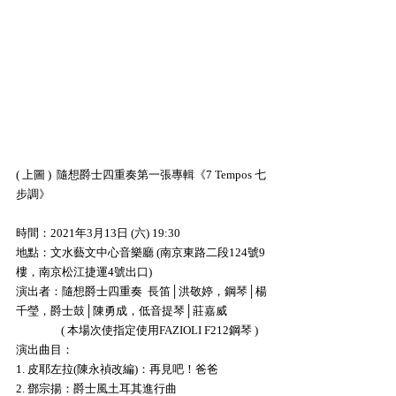
( 上圖 )  隨想爵士四重奏第一張專輯《7 Tempos 七
步調》
時間：2021年3月13日 (六) 19:30 
地點：文水藝文中心音樂廳 (南京東路二段124號9
樓，南京松江捷運4號出口)
演出者：隨想爵士四重奏  長笛│洪敬婷，鋼琴│楊
千瑩，爵士鼓│陳勇成，低音提琴│莊嘉威
                 ( 本場次使指定使用FAZIOLI F212鋼琴 )
演出曲目：
1. 皮耶左拉(陳永禎改編)：再見吧！爸爸
2. 鄧宗揚：爵士風土耳其進行曲