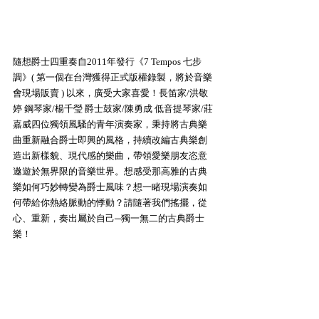
隨想爵士四重奏自2011年發行《7 Tempos 七步
調》( 第一個在台灣獲得正式版權錄製，將於音樂
會現場販賣 ) 以來，廣受大家喜愛！長笛家/洪敬
婷 鋼琴家/楊千瑩 爵士鼓家/陳勇成 低音提琴家/莊
嘉威四位獨領風騷的青年演奏家，秉持將古典樂
曲重新融合爵士即興的風格，持續改編古典樂創
造出新樣貌、現代感的樂曲，帶領愛樂朋友恣意
遨遊於無界限的音樂世界。想感受那高雅的古典
樂如何巧妙轉變為爵士風味？想一睹現場演奏如
何帶給你熱絡脈動的悸動？請隨著我們搖擺，從
心、重新，奏出屬於自己─獨一無二的古典爵士
樂！