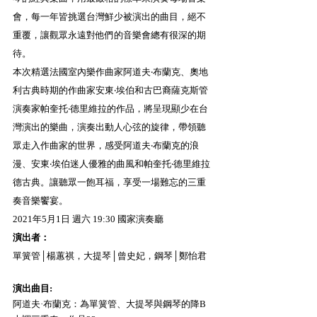
會，每一年皆挑選台灣鮮少被演出的曲目，絕不
重覆，讓觀眾永遠對他們的音樂會總有很深的期
待。
本次精選法國室內樂作曲家阿道夫‧布蘭克、奧地
利古典時期的作曲家安東‧埃伯和古巴裔薩克斯管
演奏家帕奎托‧德里維拉的作品，將呈現顯少在台
灣演出的樂曲，演奏出動人心弦的旋律，帶領聽
眾走入作曲家的世界，感受阿道夫‧布蘭克的浪
漫、安東‧埃伯迷人優雅的曲風和帕奎托‧德里維拉
德古典。讓聽眾一飽耳福，享受一場難忘的三重
奏音樂饗宴。
2021年5月1日 週六 19:30 國家演奏廳
演出者：
單簧管│楊蕙祺，大提琴│曾史妃，鋼琴│鄭怡君
演出曲目:
阿道夫·布蘭克：為單簧管、大提琴與鋼琴的降B