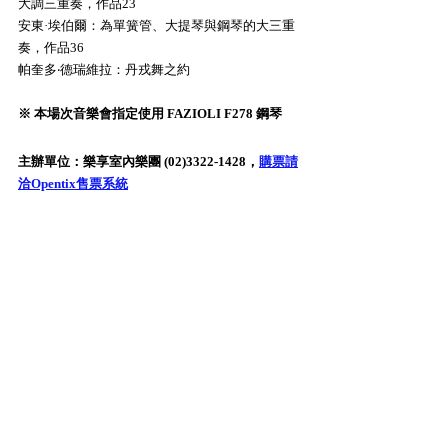
大調三重奏，作品23
安東·埃伯爾：為單簧管、大提琴與鋼琴的大三重
奏，作品36
帕奎多‧德瑞維拉：丹戎舞之約
※ 本場次音樂會指定使用 FAZIOLI F278 鋼琴
主辦單位：樂享室內樂團 (02)3322-1428，
購票請
洽Opentix售票系統