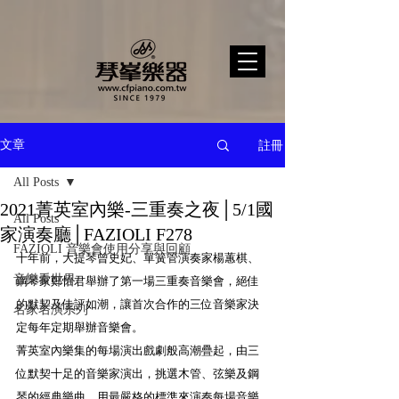
註冊
文章
All Posts
2021菁英室內樂-三重奏之夜│5/1國
All Posts
家演奏廳│FAZIOLI F278
FAZIOLI 音樂會使用分享與回顧
十年前，大提琴曾史妃、單簧管演奏家楊蕙棋、
音樂看世界
鋼琴家鄭怡君舉辦了第一場三重奏音樂會，絕佳
的默契及佳評如潮，讓首次合作的三位音樂家決
名家名演系列
定每年定期舉辦音樂會。
菁英室內樂集的每場演出戲劇般高潮疊起，由三
位默契十足的音樂家演出，挑選木管、弦樂及鋼
琴的經典樂曲，用最嚴格的標準來演奏每場音樂