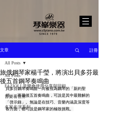
註冊
文章
All Posts
旅俄鋼琴家楊千瑩，將演出貝多芬最
All Posts
後五首鋼琴奏鳴曲
FAZIOLI 音樂會使用分享與回顧
貝多芬鋼琴奏鳴曲一向被視為鋼琴的「新約聖
經」，而最後五首奏鳴曲，可說是其中最難解的
音樂看世界
「啓示錄」。無論是在技巧、音樂內涵及深度等
名家名演系列
各方面，都可說是鋼琴家的極致挑戰。