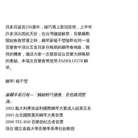
貝多芬誕辰250週年，碰巧遇上新冠疫情，上半年
許多演出因此夭折，在台灣趨緩解禁，音樂廳剛
開始恢復營運之時，鋼琴家楊千瑩隨即在同一場
音樂會中演出五首貝多芬晚期的鋼琴奏鳴曲，難
得的機會，邀請大家一次窺探這位音樂大師晚期
的奧秘。本場次音樂會將使用 FAZIOLI F278 鋼
琴。
鋼琴/ 楊千瑩
赫爾辛基日報 ─「觸鍵輕巧優雅、音色圓潤豐
滿」
2002 義大利摩洛波利國際鋼琴大賽成人組第五名
2005 台北國際蕭邦鋼琴大賽首獎
2006 TEL-HAI 音樂節紀念者首獎
現任 國立嘉義大學音樂學系專任副教授