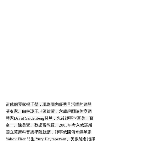
留俄鋼琴家楊千瑩，現為國內優秀且活躍的鋼琴
演奏家。由林瓊玉老師啟蒙，六歲起跟隨美裔鋼
琴家David Saidenberg習琴，先後師事李富美、蔡
奎一、陳美鸞、魏樂富教授。2003年考入俄羅斯
國立莫斯科音樂學院就讀，師事俄國傳奇鋼琴家
Yakov Flier 門生 Yury Hayrapetyan。另跟隨名指揮