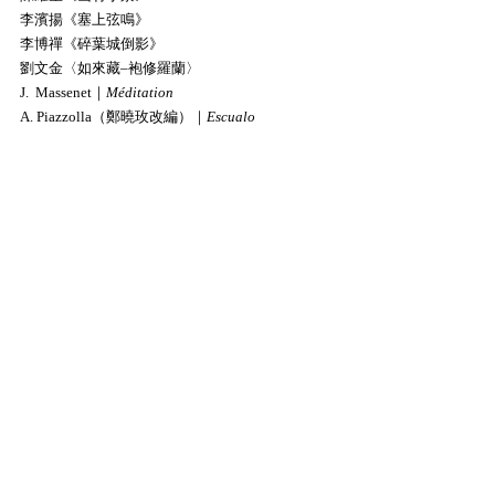
李濱揚《塞上弦鳴》
李博禪《碎葉城倒影》
劉文金〈如來藏–袍修羅蘭〉
J.  Massenet｜
Méditation
A. Piazzolla（鄭曉玫改編）｜
Escualo