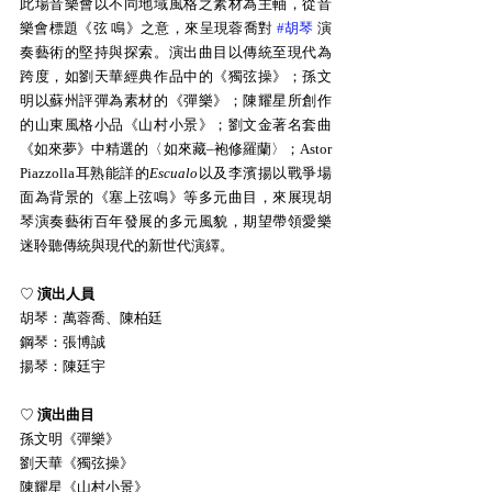
此場音樂會以不同地域風格之素材為主軸，從音
樂會標題《弦 鳴》之意，來呈現蓉喬對 
#胡琴
 演
奏藝術的堅持與探索。演出曲目以傳統至現代為
跨度，如劉天華經典作品中的《獨弦操》；孫文
明以蘇州評彈為素材的《彈樂》；陳耀星所創作
的山東風格小品《山村小景》；劉文金著名套曲
《如來夢》中精選的〈如來藏–袍修羅蘭〉；Astor 
Piazzolla耳熟能詳的
Escualo
以及李濱揚以戰爭場
面為背景的《塞上弦鳴》等多元曲目，來展現胡
琴演奏藝術百年發展的多元風貌，期望帶領愛樂
迷聆聽傳統與現代的新世代演繹。
♡ 
演出人員
胡琴：萬蓉喬、陳柏廷
鋼琴：張博誠
揚琴：陳廷宇
♡ 
演出曲目
孫文明《彈樂》
劉天華《獨弦操》
陳耀星《山村小景》