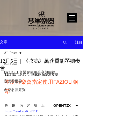
註冊
文章
All Posts
12月5日｜《弦鳴》萬蓉喬胡琴獨奏
All Posts
會
FAZIOLI 音樂會使用分享與回顧
12/5 (四) 19:30 ♡ 國家兩廳院演奏廳
本次音樂會指定使用FAZIOLI鋼
音樂看世界
名家名演系列
琴
詳細內容請上 𝗢𝗣𝗘𝗡𝗧𝗜𝗫 ➼ 
https://reurl.cc/RLd71D