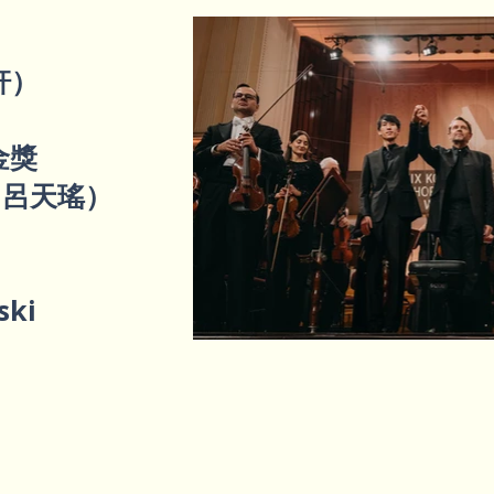
逸軒）
金獎
u（呂天瑤）
ski