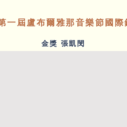
年第一屆盧布爾雅那音樂節國
​金獎 張凱閔