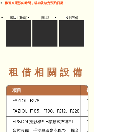
歡迎來電預約時間，場勘及確定預約日期！
擺法1
(推薦)
擺法2
投影設備
​租借相關設備
項目
費用 (單位: 新台幣)
FAZIOLI F278
NT$5,000
FAZIOLI F183、F198、F212、F228
NT$4,000
EPSON 投影機*1+移動式布幕*1
NT$1,000
音控設備：手持無線麥克風*2、擴音