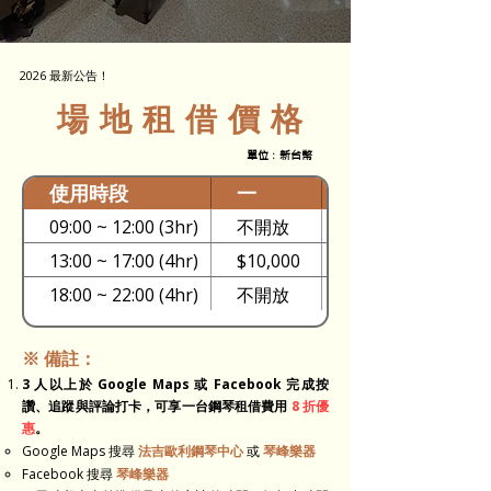
2026 最新公告！
場地租借價格
單位：新台幣
使用時段
一
二
09:00 ~ 12:00 (3hr)
不開放
$7,500
13:00 ~ 17:00 (4hr)
$10,000
$10,000
18:00 ~ 22:00 (4hr)
不開放
$12,000
※ 備註：
3 人以上於 Google Maps 或 Facebook 完成按
讚、追蹤與評論打卡，可享一台鋼琴租借費用
8 折優
惠
。
Google Maps 搜尋
法吉歐利鋼琴中心
或
琴峰樂器
Facebook
搜尋
琴峰樂器