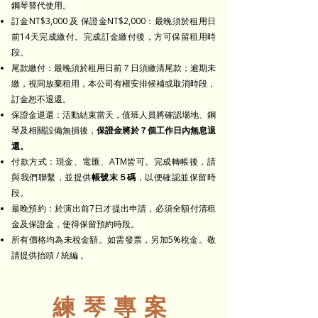
鋼琴替代使用。
訂金NT$3,000 及 保證金NT$2,000：最晚須於租用日
前14天完成繳付。完成訂金繳付後，方可保留租用時
段。
尾款繳付：最晚須於租用日前７日須繳清尾款；逾期未
繳，視同放棄租用，本公司有權安排候補或取消時段，
訂金恕不退還。
保證金退還：活動結束當天，值班人員將確認場地、鋼
琴及相關設備無損後，
保證金將於７個工作日內無息退
還。
付款方式：現金、電匯、ATM皆可。完成轉帳後，請
與我們聯繫，並提供
帳號末５碼
，以便確認並保留時
段。
最晚預約：於演出前7日才提出申請，必須全額付清租
金及保證金，使得保留預約時段。
所有價格均為未稅金額。如需發票，另加5%稅金。敬
請提供抬頭 / 統編 。
練琴專案