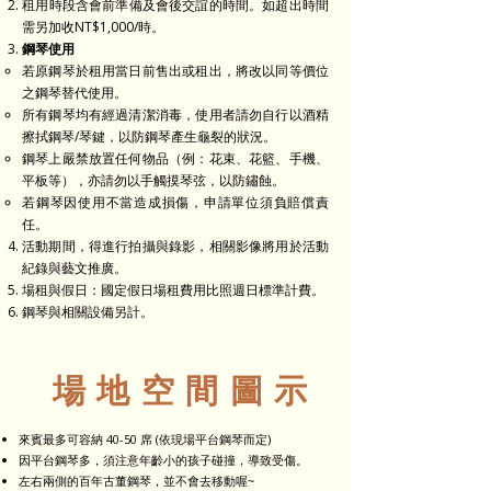
​租用時段含會前準備及會後交誼的時間。如超出時間
需另加收NT$1,000/時。
鋼琴使用
若原鋼琴於租用當日前售出或租出，將改以同等價位
之鋼琴替代使用。
所有鋼琴均有經過清潔消毒，使用者請勿自行以酒精
擦拭鋼琴/琴鍵，以防鋼琴產生龜裂的狀況。
鋼琴上嚴禁放置任何物品（例：
花束、花籃、手機、
平板等
），亦請勿以手觸摸琴弦，以防鏽蝕。
若鋼琴因使用不當造成損傷，申請單位須負賠償責
任。
活動期間，得進行拍攝與錄影，相關影像將用於活動
紀錄與藝文推廣。
場租與假日：國定假日場租費用比照週日標準計費。
鋼琴與相關設備另計。
場地空間圖示
來賓最多可容納 40-50 席 (依現場平台鋼琴而定)
​因平台鋼琴多，須注意年齡小的孩子碰撞，導致受傷。
​左右兩側的百年古董鋼琴，並不會去移動喔~