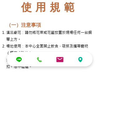
使用規範
（一）注意事項
演出獻花：
請勿將花束或花籃放置於現場任何一台鋼
琴上方。
場地使用：
本中心全面禁止飲食、吸菸及攜帶寵物
（導盲犬除外）。
如活動結束後發現遺留垃圾未清除，保證金將予以抵
扣，恕不退還。
鋼琴使用：
所有鋼琴均有經過清潔消毒，使用者請勿自行以酒精
擦拭鋼琴/琴鍵，以防鋼琴產生龜裂的狀況。
鋼琴上嚴禁放置任何物品（例：
花束、花籃、手機、
平板等
），亦請勿以手觸摸琴弦，以防鏽蝕。
若鋼琴因使用不當造成損傷，申請單位須負賠償責
取消及變更
任。
活動執行：
若遇天災（颱風、地震等），則依據行政院人事
演
出當日僅有駐場管理人員，不提供活動工作人員，
行政局發部上班休假標準處理 。
亦不提供場地設備以外之用品。
如遇不可抗力原因須取消或變更場地租借日期或
為確保活動順利進行，申請單位應自行安排前、後台