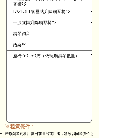
NT$1,000
音響*2
FAZIOLI 氣壓式升降鋼琴椅*2
Free
一般旋轉升降鋼琴椅*2
Free
鋼琴調音
Free
譜架*4
Free
座椅 40-50席（依現場鋼琴數量）
Free
※ 租賃條件：
若原鋼琴於租用當日前售出或租出，將改以同等價位之