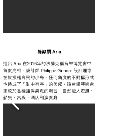
​詠歎調
Aria
這台
在
年的法蘭克福音樂博覽會中
Aria
2016
首度亮相。設計師
設計理念
Philippe Gendre
在於振翅高飛的小鳥，任何角度的不對稱形式
也造成了「亂中有序」的美感。這台鋼琴適合
擺放於各種雄偉氣派的場合，自然融入遊艇、
船隻、宮殿、酒店和演奏廳