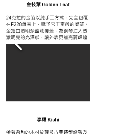
金枝葉
Golden Leaf
24克拉的金箔以純手工方式，完全包覆
在
鋼琴上，賦予它王室般的威望。
F228
金箔由透明聚酯漆覆蓋，為鋼琴注入透
澈明亮的光澤感，讓外表更加亮麗輝煌
享耀
​Kishi
​帶著柔和的木材紋理及古典造型譜架及