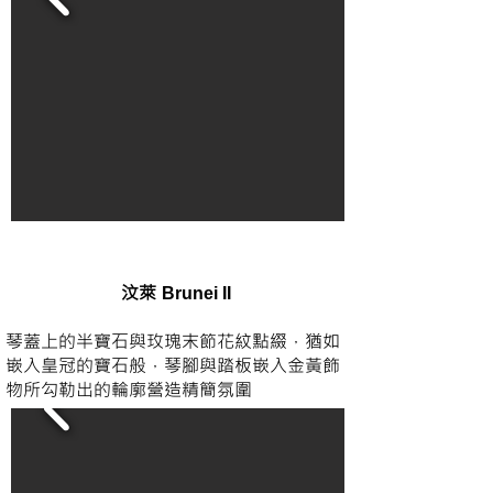
​汶萊
Brunei II
琴蓋上的半寶石與玫瑰末節花紋點綴，猶如
嵌入皇冠的寶石般，琴腳與踏板嵌入金黃飾
物所勾勒出的輪廓營造精簡氛圍