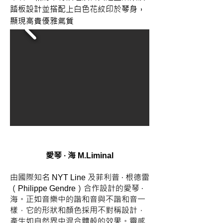
踏板設計並搭配上白色花紋印於琴身，
顯現高貴優雅氣質
​愛琴 ‧ 海
M.Liminal
由國際知名
及菲利普 · 根德雷
NYT Line
（
）合作設計的愛琴 ·
Philippe Gendre
海。正如音樂中的諧和音與不諧和音一
樣，它的形狀和顏色採用不對稱設計，
產生如自然界中混合體般的效果。靈感