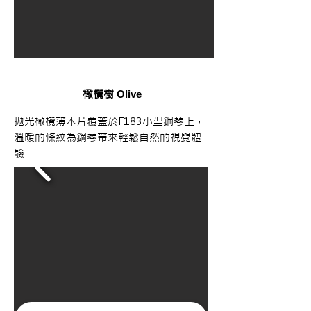
橄欖樹
Olive
拋光橄欖薄木片覆蓋於F183小型鋼琴上，
溫暖的條紋為鋼琴帶來輕鬆自然的視覺體
驗