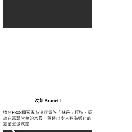
​汶萊
Brunei I
這台
鋼琴專為汶萊貴族「蘇丹」打造，擺
F308
放在富麗堂皇的宮殿，營造出令人歎為觀止的
豪華氣派氛圍