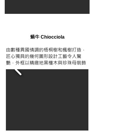
蝸牛
Chiocciola
由數種異國情調的梧桐樹和楓樹打造，
匠心獨具的幾何圖形設計工藝令人驚
艷，外框以精緻地黑檀木與珍珠母裝飾