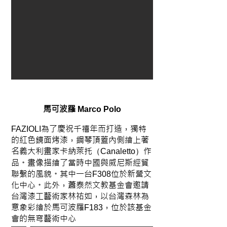
馬可波羅
Marco Polo
為了慶祝千禧年而打造，獨特
FAZIOLI
的紅色鏡面烤漆，鋼琴頂蓋內側繪上著
名義大利畫家卡納萊托
作
（Canaletto）
品。畫像描繪了當時中國與威尼斯經貿
聯繫的風貌。其中一台
位於新營文
F308
化中心。此外，蕭泰然文教基金會邀請
台灣漆工藝術家林祐如，以台灣森林為
意象彩繪於馬可波羅
，位於該基金
F183
會的無穹藝術中心