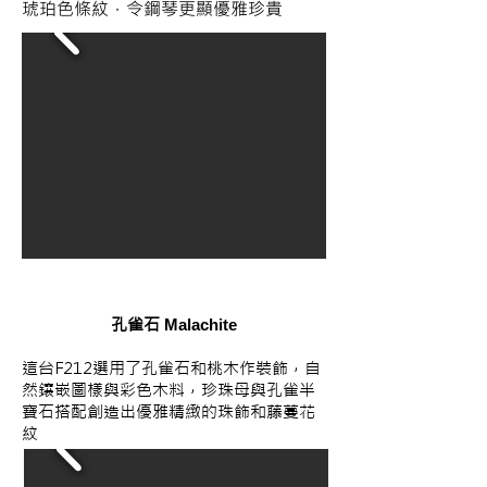
琥珀色條紋，令鋼琴更顯優雅珍貴
孔雀石
Malachite
這台F212選用了孔雀石和桃木作裝飾，自
然鑲嵌圖樣與彩色木料，珍珠母與孔雀半
寶石搭配創造出優雅精緻的珠飾和藤蔓花
紋