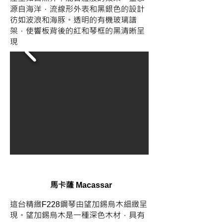
源自海洋，流線形外表和黑銀色的設計
彷如波浪和海豚。透明的有機玻璃譜
架，使響板背後的紅和琴框的黑清晰呈
現
​馬卡薩
Macassar
這台精緻
鋼琴由望加錫烏木細緻呈
F228
現。望加錫烏木是一種深色木材，具有