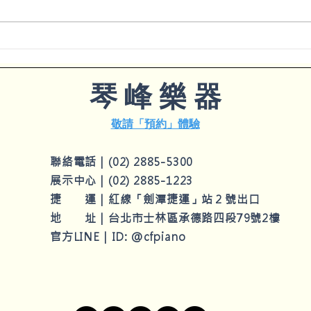
回顧 4月20日｜《樂無界》命
5月
運—呂紹嘉與北藝大管絃樂團
提琴
​琴 峰 樂 器
敬請「預約」體驗
聯絡電話｜
(02) 2885-5300
展示中心｜
(
02) 2885-1223
捷 運｜紅線「劍潭捷運」站２
號出口
地 址｜
台北市士林區承德路四段79號2樓
官方LINE｜ID: @cfpiano