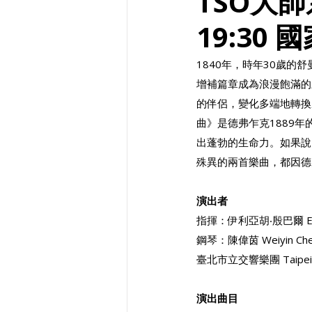
TSO大
19:30 
1840年，時年30歲
增補篇章成為浪漫飽滿的
的伴侶，變化多端地轉換
曲》是德弗乍克1889
出蓬勃的生命力。如果說
殊異的兩首樂曲，都因德
演出者
指揮：伊利亞胡‧殷巴爾 Eliahu
鋼琴：陳偉茵 Weiyin Chen
臺北市立交響樂團 Taipei S
演出曲目