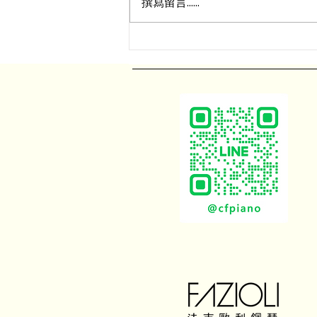
撰寫留言......
7月12日｜幻想三重奏之 《拉
丁綺旅》