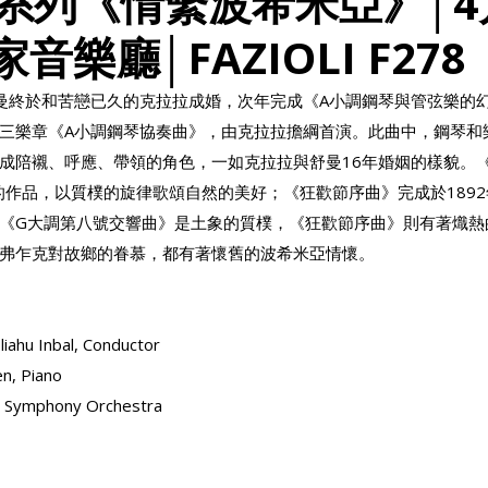
師系列《情繫波希米亞》│4
國家音樂廳│FAZIOLI F278
的舒曼終於和苦戀已久的克拉拉成婚，次年完成《A小調鋼琴與管弦樂的
三樂章《A小調鋼琴協奏曲》，由克拉拉擔綱首演。此曲中，鋼琴和
成陪襯、呼應、帶領的角色，一如克拉拉與舒曼16年婚姻的樣貌。
年的作品，以質樸的旋律歌頌自然的美好；《狂歡節序曲》完成於189
《G大調第八號交響曲》是土象的質樸，《狂歡節序曲》則有著熾熱
弗乍克對故鄉的眷慕，都有著懷舊的波希米亞情懷。
 Inbal, Conductor
, Piano
ymphony Orchestra