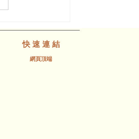
1日｜《韞》唐鶯綺2026大
獨奏會
快 速 連 結
網頁頂端