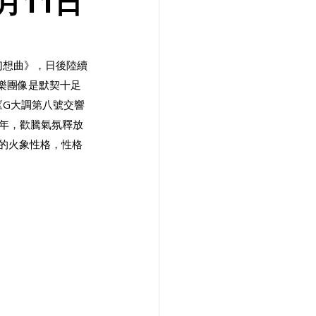
月11日
幻想曲》，日後陸續
樂團像是默契十足
《G大調第八號交響
2年，歡騰氣氛釋放
的火象性格，性格