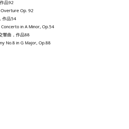
作品92
l Overture Op. 92
，作品54
 Concerto in A Minor, Op.54
交響曲，作品88
ny No.8 in G Major, Op.88