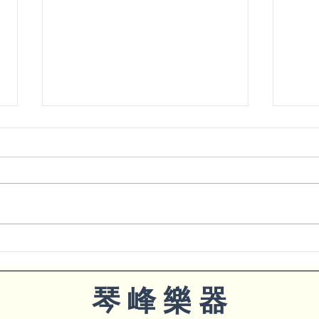
8月16日｜《聽・見・昭和》
7月
用文化、歷史、音樂走讀日本
丁綺
​琴 峰 樂 器