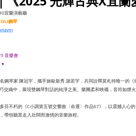
｜《2025 光輝古典X宜
9:30宜蘭演藝廳
OLI鋼琴
Nxnavm
25 音樂會
 ✦
名鋼琴家 陳冠宇，攜手旅歐新秀 謝若宇，共同詮釋莫札特唯一的《
麗與精巧交織中，展現雙鋼琴對話的純淨之美。樂團柔和映襯，音符如煙
多芬不朽的《C小調第五號交響曲〈命運〉作品67》，以震撼人心
，帶領聽眾走入壯闊而激情的音樂旅程。