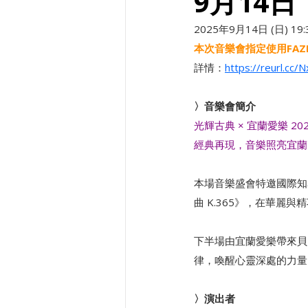
9月14日
2025年9月14日 (日) 1
本次音樂會指定使用FAZI
詳情：
https://reurl.cc/
〉音樂會簡介
光輝古典 × 宜蘭愛樂 20
經典再現，音樂照亮宜蘭
本場音樂盛會特邀國際知
曲 K.365》，在華
下半場由宜蘭愛樂帶來貝
律，喚醒心靈深處的力量
〉演出者