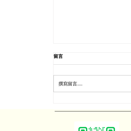
留言
撰寫留言......
榮耀奪冠！FAZIOLI奏響 · 第
十九屆波蘭蕭邦國際鋼琴比賽