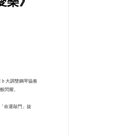
蘭愛樂》
E♭大調雙鋼琴協奏
火般閃耀。
的「命運敲門」旋