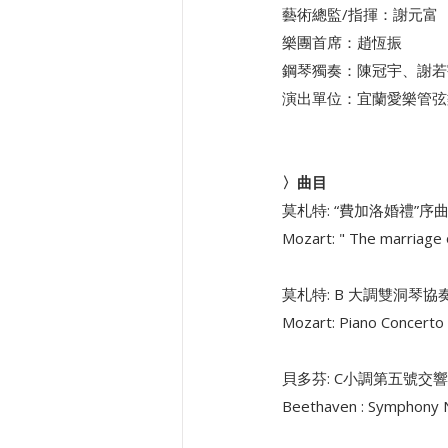
藝術總監/指揮：謝元富
樂團首席：趙恆振
鋼琴獨奏：陳冠宇、謝若
演出單位：宜蘭愛樂管弦
〉曲目
莫札特: “費加洛婚禮”序曲
Mozart: " The marriage 
莫札特: B 大調雙洞琴協奏
Mozart: Piano Concerto 
貝多芬: C小調第五號交
Beethaven : Symphony N