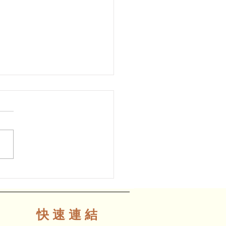
12日｜幻想三重奏之 《拉
旅》
快 速 連 結