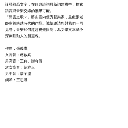
詮釋熟悉文字，在經典詩詞與新詞建構中，探索
語言與音樂交織的無限可能。
「閒雲之歌Ｖ」將由國內優秀聲樂家，呈獻張老
師多首跨越時代的作品。誠摯邀請您與我們一同
見證，音樂如何超越視覺限制，為文學文本賦予
深刻且動人的新靈魂。
作曲：張義鷹
女高音：蔣啟真
男高音：王典、謝奇儔
次女高音：范婷玉
男中音：廖宇盟
鋼琴：王思涵