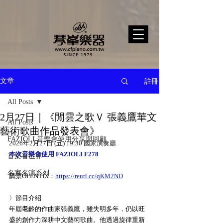
註冊
文章
All Posts
2月27日｜《閒雲之歌Ｖ 張義鷹華文
All Posts
藝術歌曲作品發表會》
FAZIOLI 音樂會使用分享與回顧
2026年2月27日 (五) 19:30 
國家演奏廳
本次音樂會使用 FAZIOLI F278
音樂看世界
名家名演系列
購票OPENTIX：
https://reurl.cc/qKM2ND
〉節目介紹
年屆耄齡的作曲家張義鷹，雖失明多年，仍以旺
盛的創作力深耕中文藝術歌曲。他透過旋律重新