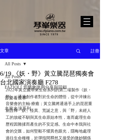
註冊
文章
All Posts
6/19 《妖・野》黃立騰琵琶獨奏會
All Posts
台北國家演奏廳 F278
FAZIOLI 音樂會使用分享與回顧
2022年黃立騰帶來生命系列的第二場製作《妖・
野》，通過創作者對於生命的體悟，從中淬煉出
音樂看世界
音樂會的主軸-療癒；黃立騰將通過手上的琵琶重
名家名演系列
新詮釋「妖」怪異、荒誕之意，與「野」未經人
工的放縱不馴與其生命原始本性，進而處理生命
歷程因雜揉而產生的不安定感。生命中本我與社
會的交匯，如何堅毅不懼異色眼光，隱晦地處理
過往生命種種，於彈指間釋然又接受的微妙關係