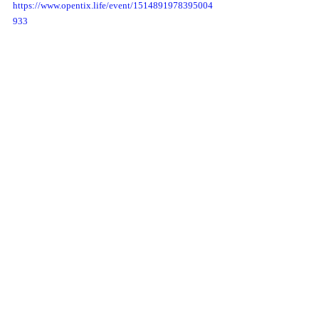
https://www.opentix.life/event/1514891978395004
933