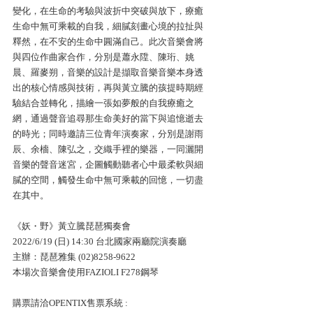
變化，在生命的考驗與波折中突破與放下，療癒
生命中無可乘載的自我，細膩刻畫心境的拉扯與
釋然，在不安的生命中圓滿自己。此次音樂會將
與四位作曲家合作，分別是蕭永陞、陳珩、姚
晨、羅麥朔，音樂的設計是擷取音樂音樂本身透
出的核心情感與技術，再與黃立騰的孩提時期經
驗結合並轉化，描繪一張如夢般的自我療癒之
網，通過聲音追尋那生命美好的當下與追憶逝去
的時光；同時邀請三位青年演奏家，分別是謝雨
辰、余檣、陳弘之，交織手裡的樂器，一同灑開
音樂的聲音迷宮，企圖觸動聽者心中最柔軟與細
膩的空間，觸發生命中無可乘載的回憶，一切盡
在其中。
《妖・野》黃立騰琵琶獨奏會
2022/6/19 (日) 14:30 台北國家兩廳院演奏廳
主辦：琵琶雅集 (02)8258-9622
本場次音樂會使用FAZIOLI F278鋼琴
購票請洽OPENTIX售票系統 : 