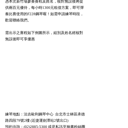
憑本次新竹場參賽賽程及姓名，核對無誤後將提
供兩百元優待，每小時1300元租借方案，即可彈
奏比賽使用的F228鋼琴喔！如需申請練琴時段，
歡迎聯絡我們。
需出示之賽程如下例圖所示，組別及姓名經核對
無誤後即可享優惠
練琴地點：法吉歐利鋼琴中心  台北市士林區承德
路四段79號2樓 (近捷運劍潭站2號出口)
預約洽詢：(02)2885-5300 或是私訊至臉書粉絲團