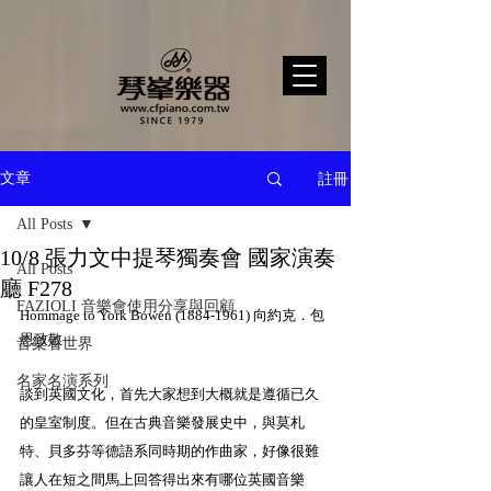
註冊
文章
All Posts
10/8 張力文中提琴獨奏會 國家演奏
All Posts
廳 F278
FAZIOLI 音樂會使用分享與回顧
Hommage to York Bowen (1884-1961) 向約克．包
恩致敬
音樂看世界
名家名演系列
談到英國文化，首先大家想到大概就是遵循已久
的皇室制度。但在古典音樂發展史中，與莫札
特、貝多芬等德語系同時期的作曲家，好像很難
讓人在短之間馬上回答得出來有哪位英國音樂