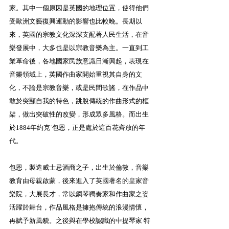
家。其中一個原因是英國的地理位置，使得他們
受歐洲文藝復興運動的影響也比較晚。長期以
來，英國的宗教文化深深支配著人民生活，在音
樂發展中，大多也是以宗教音樂為主。一直到工
業革命後，各地國家民族意識日漸興起，表現在
音樂領域上，英國作曲家開始重視其自身的文
化，不論是宗教音樂，或是民間歌謠，在作品中
敢於突顯自我的特色，跳脫傳統的作曲形式的框
架，做出突破性的改變，形成眾多風格。而出生
於1884年約克˙包恩，正是處於這百花齊放的年
代。
包恩，製造威士忌酒商之子，出生於倫敦，音樂
教育由母親啟蒙，後來進入了英國著名的皇家音
樂院，大展長才，常以鋼琴獨奏家和作曲家之姿
活躍於舞台，作品風格是擁抱傳統的浪漫情懷，
再賦予新風貌。之後與在學校認識的中提琴家 特