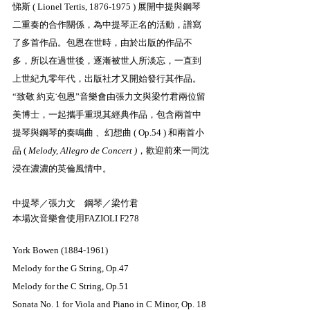
悌斯 ( Lionel Tertis, 1876-1975 ) 展開中提與鋼琴
二重奏的合作關係，為中提琴正名的活動，譜寫
了多首作品。包恩在世時，由於出版的作品不
多，所以在過世後，逐漸被世人所淡忘，一直到
上世紀九零年代，出版社才又開始發行其作品。
“致敬 約克˙包恩”音樂會由張力文與梁竹君兩位留
美博士，一起攜手重現其經典作品，包含兩首中
提琴與鋼琴的奏鳴曲 、幻想曲 ( Op.54 ) 和兩首小
品 ( 
Melody, Allegro de Concert )
，歡迎前來一同沈
浸在濃濃的英倫風情中。
中提琴／張力文　鋼琴／梁竹君
本場次音樂會使用FAZIOLI F278
York Bowen (1884-1961)
Melody for the G String, Op.47
Melody for the C String, Op.51
Sonata No. 1 for Viola and Piano in C Minor, Op. 18