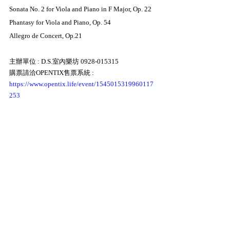
Sonata No. 2 for Viola and Piano in F Major, Op. 22
Phantasy for Viola and Piano, Op. 54
Allegro de Concert, Op.21
主辦單位 : D.S.室內樂坊 0928-015315
購票請洽OPENTIX售票系統 : 
https://www.opentix.life/event/1545015319960117
253