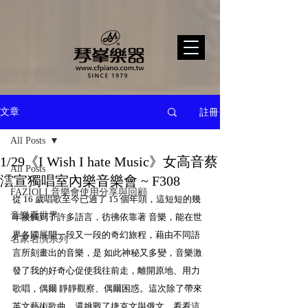
註冊
文章
All Posts
1/29《I Wish I hate Music》女高音蔡
All Posts
澐宣獨唱室內樂音樂會 ~ F308
FAZIOLI 音樂會使用分享與回顧
從 16 歲唱歌至今已過了 15 個年頭，這短短的幾
音樂看世界
年接觸到了許多語言，彷彿依靠著 音樂，能在世
界各國展開一段又一段的奇幻旅程，藉由不同語
名家名演系列
言所刻畫出的音樂，是 如此神秘又多變，音樂激
發了我的好奇心促使我往前走，離開原地、用力
歌唱，偶爾 靜靜觀察、偶爾困惑。這次除了帶來
英文藝術歌曲，還挑戰了捷克文與俄文，看看這 