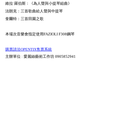
維拉˙羅伯斯：《為人聲與小提琴組曲》
法朗克：三首歌曲給人聲與中提琴
奎爾特：三首田園之歌
本場次音樂會指定使用FAZIOLI F308鋼琴
購票請洽OPENTIX售票系統
主辦單位 : 愛麗絲藝術工作坊 0905852941