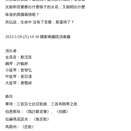
次能和音樂擦出什麼樣子的火花，又能唱出什麼
味道的異國風情呢？
所以說，生命中 沒有了音樂，那還得了？
2022/1/29 (六) 19:30 國家兩廳院演奏廳
演出者 : 
女高音：蔡澐宣
鋼琴：許毓婷
小提琴：曾智弘
中提琴：黃亞漢
大提琴：唐鶯綺
曲目 : 
畢琦：三首莎士比亞歌曲、三首布朗寧之歌
伯恩斯坦：《我討厭音樂》、《佳餚》
拉赫瑪尼諾夫：《無言歌》
馬斯內：《悲歌》